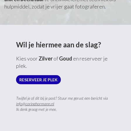
hulpmiddel, zodat je vrijer gaat fotograferen.
Wil je hiermee aan de slag?
Kies voor
Zilver
of
Goud
en reserveer je
plek.
RESERVEER JE PLEK
Twijfel je of dit bij je past? Stuur me gerust een bericht via
info@corinehormann.nl
Ik denk graag met je mee.