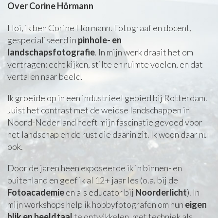
Over Corine Hörmann
Hoi, ik ben Corine Hörmann. Fotograaf en docent,
gespecialiseerd in
pinhole- en
landschapsfotografie
. In mijn werk draait het om
vertragen: echt kijken, stilte en ruimte voelen, en dat
vertalen naar beeld.
Ik groeide op in een industrieel gebied bij Rotterdam.
Juist het contrast met de weidse landschappen in
Noord-Nederland heeft mijn fascinatie gevoed voor
het landschap en de rust die daarin zit. Ik woon daar nu
ook.
Door de jaren heen exposeerde ik in binnen- en
buitenland en geef ik al 12+ jaar les (o.a. bij de
Fotoacademie
en als educator bij
Noorderlicht
). In
mijn workshops help ik hobbyfotografen om hun
eigen
blik en beeldtaal
te ontwikkelen, met techniek als