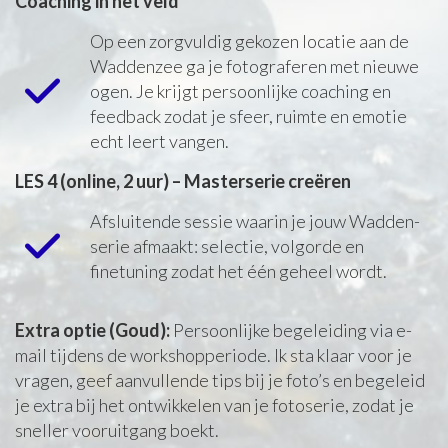
Coaching in het veld
Op een zorgvuldig gekozen locatie aan de
Waddenzee ga je fotograferen met nieuwe
ogen. Je krijgt persoonlijke coaching en
feedback zodat je sfeer, ruimte en emotie
echt leert vangen.
LES 4 (online, 2 uur) – Masterserie creëren
Afsluitende sessie waarin je jouw Wadden-
serie afmaakt: selectie, volgorde en
finetuning zodat het één geheel wordt.
Extra optie (Goud):
Persoonlijke begeleiding via e-
mail tijdens de workshopperiode. Ik sta klaar voor je
vragen, geef aanvullende tips bij je foto’s en begeleid
je extra bij het ontwikkelen van je fotoserie, zodat je
sneller vooruitgang boekt.