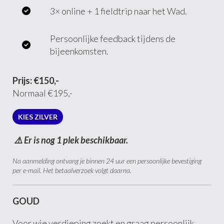
3× online + 1 fieldtrip naar het Wad.
Persoonlijke feedback tijdens de
bijeenkomsten.
Prijs: €150,-
Normaal €195,-
KIES ZILVER
⚠️ Er is nog 1 plek beschikbaar.
Na aanmelding ontvang je binnen 24 uur een persoonlijke bevestiging
per e-mail. Het betaalverzoek volgt daarna.
GOUD
Voor wie verdieping zoekt en graag persoonlijk