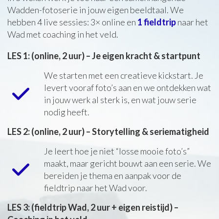
Wadden-fotoserie in jouw eigen beeldtaal. We
hebben 4 live sessies: 3× online en
1 fieldtrip
naar het
Wad met coaching in het veld.
LES 1: (online, 2 uur) – Je eigen kracht & startpunt
We starten met een creatieve kickstart. Je
levert vooraf foto’s aan en we ontdekken wat
in jouw werk al sterk is, en wat jouw serie
nodig heeft.
LES 2: (online, 2 uur) – Storytelling & seriematigheid
Je leert hoe je niet “losse mooie foto’s”
maakt, maar gericht bouwt aan een serie. We
bereiden je thema en aanpak voor de
fieldtrip naar het Wad voor.
LES 3: (fieldtrip Wad, 2 uur + eigen reistijd) –